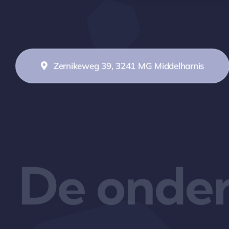
Zernikeweg 39, 3241 MG Middelharnis
De onder