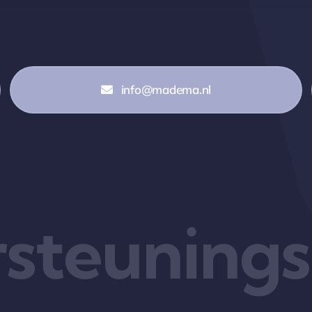
info@madema.nl
steuningss