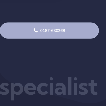
0187-630268
pecialist