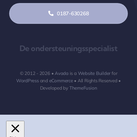
0187-630268
De ondersteuningsspecialist
© 2012 - 2026 •
Avada
is a
Website Builder
for
WordPress
and
eCommerce
• All Rights Reserved •
Developed by
ThemeFusion