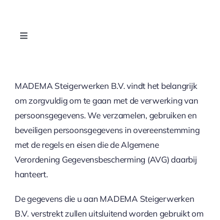
Ga
naar
inhoud
Toggle
Navigation
Home
MADEMA Steigerwerken B.V. vindt het belangrijk
Projecten
om zorgvuldig om te gaan met de verwerking van
persoonsgegevens. We verzamelen, gebruiken en
Contact
beveiligen persoonsgegevens in overeenstemming
met de regels en eisen die de Algemene
Over ons
Verordening Gegevensbescherming (AVG) daarbij
hanteert.
Diensten
De gegevens die u aan MADEMA Steigerwerken
B.V. verstrekt zullen uitsluitend worden gebruikt om