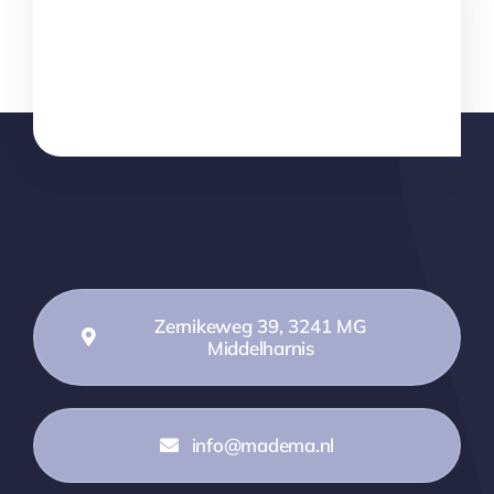
Zernikeweg 39, 3241 MG
Middelharnis
info@madema.nl