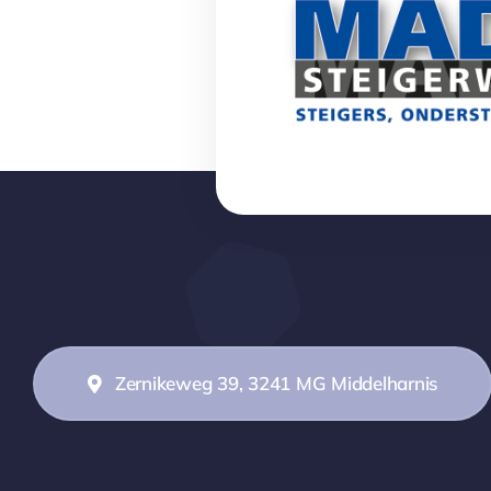
Zernikeweg 39, 3241 MG Middelharnis