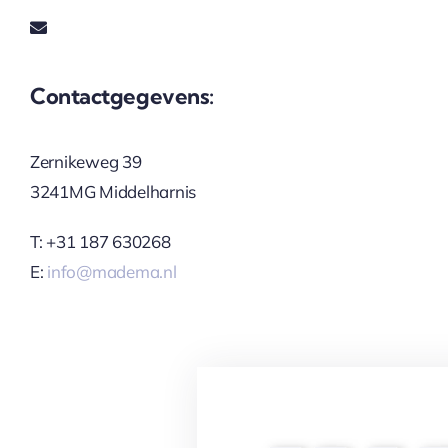
Contactgegevens:
Zernikeweg 39
3241MG Middelharnis
T: +31 187 630268
E:
info@madema.nl