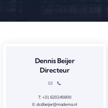
……
Dennis Beijer
Directeur
T: +31 620245800
E: dcdbeijer@madema.nl