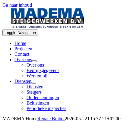
Ga naar inhoud
Toggle Navigation
Home
Projecten
Contact
Over ons
Over ons
Bedrijfsgegevens
Werken bij
Diensten
Diensten
Steigers
Ondersteuningen
Bekistingen
Periodieke inspecties
MADEMA Home
Renate Braber
2026-05-22T15:37:21+02:00