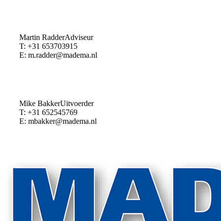
Martin Radder
Adviseur
T: +31 653703915
E: m.radder@madema.nl
Mike Bakker
Uitvoerder
T: +31 652545769
E: mbakker@madema.nl