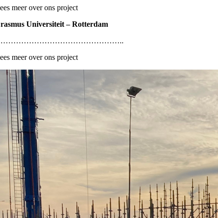
ees meer over ons project
rasmus Universiteit – Rotterdam
…………………………………………..
ees meer over ons project