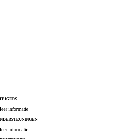
TEIGERS
eer informatie
NDERSTEUNINGEN
eer informatie